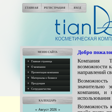
ГЛАВНАЯ
РЕГИСТРАЦИЯ
ВХОД
Добро пожалов
МЕНЮ САЙТА
Компания Ti
Главная страница
возможности к
О компании
направлений св
Презентация компании
Материалы о бизнесе
Возможность
Продукция
значительно 
Cотрудничество
компании, и 
использования 
КАЛЕНДАРЬ
Возможность
«
Август 2026
»