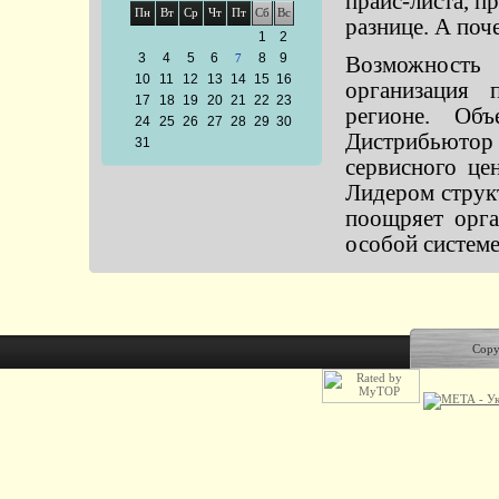
прайс-листа, пр
Пн
Вт
Ср
Чт
Пт
Сб
Вс
разнице. А поч
1
2
3
4
5
6
8
9
7
Возможнос
10
11
12
13
14
15
16
организация 
17
18
19
20
21
22
23
регионе. Объ
24
25
26
27
28
29
30
Дистрибьюто
31
сервисного це
Лидером струк
поощряет орга
особой системе
Copy